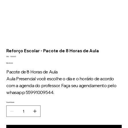
Reforço Escolar - Pacote de 8 Horas de Aula
SKU
SKU:
1000003
1000003
Preço
R$ 600,00
Pacote de 8 Horas de Aula
Aula Presencial você escolhe o dia e o horário de acordo
com a agenda do professor. Faça seu agendamento pelo
whasapp 55991009544.
Quantidade