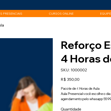
S PRESENCIAIS
CURSOS ONLINE
EQUIPE
ula
Reforço E
4 Horas d
SKU
SKU:
1000002
1000002
Preço
R$ 350,00
Pacote de 4 Horas de Aula
Aula Presencial você escolhe o di
agendamento pelo whasapp 559
Quantidade