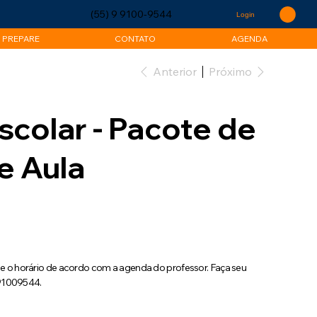
(55) 9 9100-9544
Login
 PREPARE
CONTATO
AGENDA
Anterior
Próximo
scolar - Pacote de
e Aula
a e o horário de acordo com a agenda do professor. Faça seu
91009544.